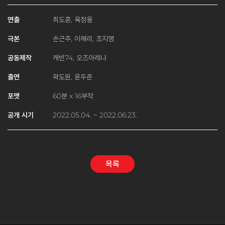
연출
최도훈, 육정용
극본
손근주, 이해리, 조지영
공동제작
캐빈74, 오즈아레나
출연
곽도원, 윤두준
포맷
60분 x 16부작
공개 시기
2022.05.04. ~ 2022.06.23.
목록