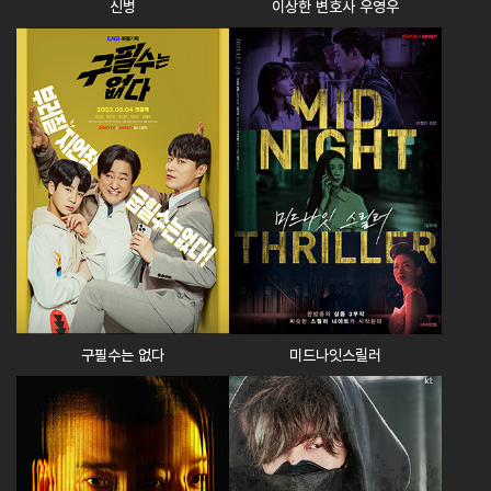
신병
이상한 변호사 우영우
구필수는 없다
미드나잇스릴러