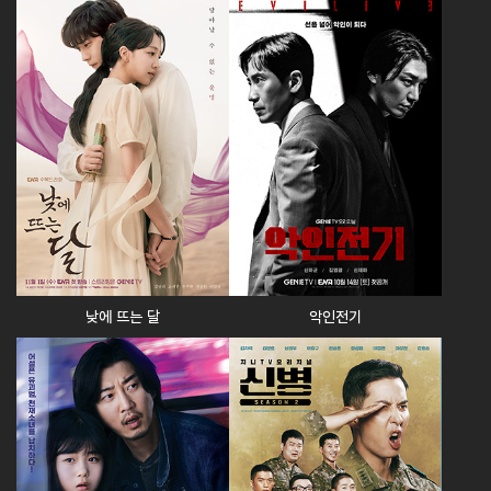
낮에 뜨는 달
악인전기