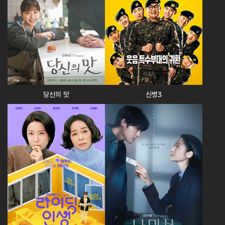
당신의 맛
신병3