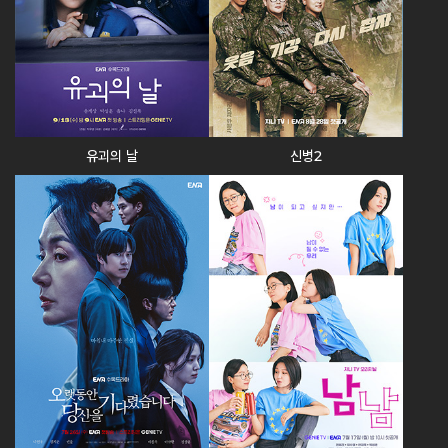
유괴의 날
신병2