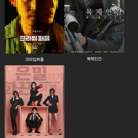
복제인간
크라임퍼즐