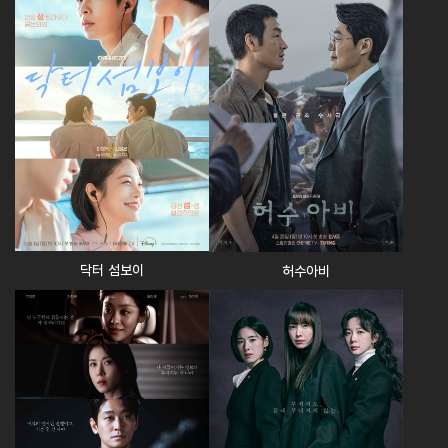
닥터 섬보이
허수아비