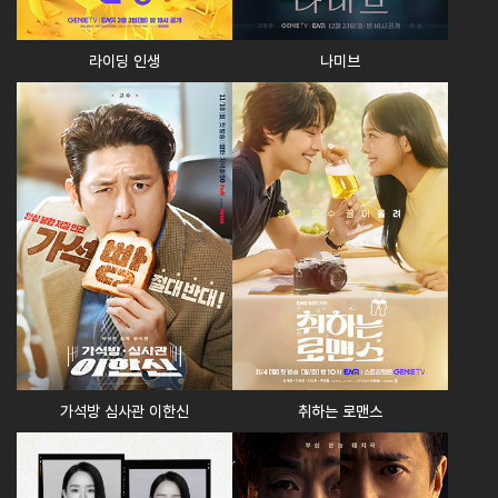
라이딩 인생
나미브
가석방 심사관 이한신
취하는 로맨스